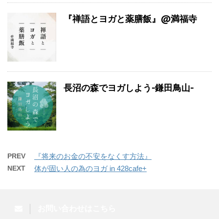
『禅語とヨガと薬膳飯』@満福寺
長沼の森でヨガしよう-鎌田鳥山-
PREV
『将来のお金の不安をなくす方法』
NEXT
体が固い人の為のヨガ in 428cafe+
お問い合わせはこちら