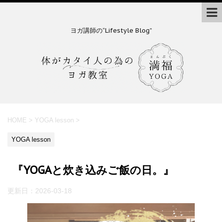
ヨガ講師の“Lifestyle Blog”
HOME
>
YOGA lesson
>
YOGA lesson
『YOGAと炊き込みご飯の日。』
更新日：
2026-03-18